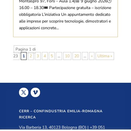
Montaspro 97, Forlì - Aula 1.4)📅 9 giugno 2026🕒
16.00 – 18.30🎟 Partecipazione gratuita – iscrizione
obbligatoria L’iniziativa Un appuntamento dedicato
alle imprese per scoprire tecnologie, dimostratori e
applicazioni concrete...
Pagina 1 di
23
1
2
3
4
5
...
10
20
...
»
Ultima »
CERR – CONFINDUSTRIA EMILIA-ROMAGNA
RICERCA
Via Barberia 13, 40123 Bologna (BO) | +39 051