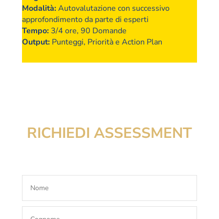
Modalità
:
Autovalutazione con successivo
approfondimento da parte di esperti
Tempo
:
3/4 ore, 90 Domande
Output
:
Punteggi, Priorità e Action Plan
RICHIEDI ASSESSMENT