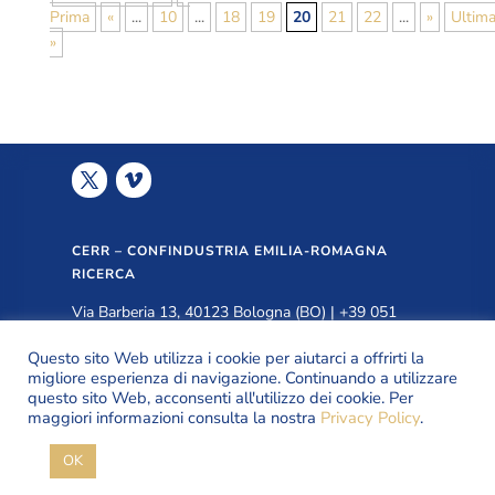
Prima
«
...
10
...
18
19
20
21
22
...
»
Ultim
»
CERR – CONFINDUSTRIA EMILIA-ROMAGNA
RICERCA
Via Barberia 13, 40123 Bologna (BO) | +39 051
3399940 |
info@cerr.eu
Questo sito Web utilizza i cookie per aiutarci a offrirti la
migliore esperienza di navigazione. Continuando a utilizzare
questo sito Web, acconsenti all'utilizzo dei cookie. Per
PRIVACY POLICY
maggiori informazioni consulta la nostra
Privacy Policy
.
OK
© Copyright CERR 2026 | All Rights Reserved.