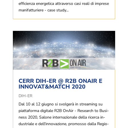
efficienza energetica attraverso casi reali di imprese
manifatturiere - case study...
CERR DIH-ER @ R2B ONAIR E
INNOVAT&MATCH 2020
DIH-ER
Dal 10 al 12 giugno si svolgerà in streaming su
piattaforma digitale R2B OnAir - Re­sear­ch to Bu­si­
ness 2020, Sa­lo­ne in­ter­na­zio­na­le della ri­cer­ca in­
du­stria­le e del­l'in­no­va­zione, pro­mos­so dalla Re­gio­