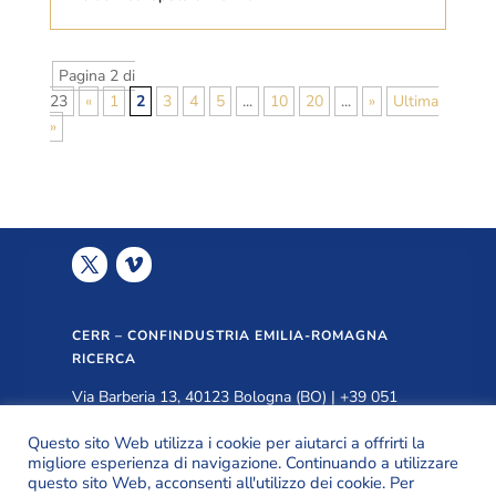
Pagina 2 di
23
«
1
2
3
4
5
...
10
20
...
»
Ultima
»
CERR – CONFINDUSTRIA EMILIA-ROMAGNA
RICERCA
Via Barberia 13, 40123 Bologna (BO) | +39 051
3399940 |
info@cerr.eu
Questo sito Web utilizza i cookie per aiutarci a offrirti la
migliore esperienza di navigazione. Continuando a utilizzare
questo sito Web, acconsenti all'utilizzo dei cookie. Per
PRIVACY POLICY