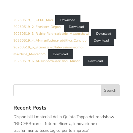
20260519_1_CERR_Mori
Download
20260519_2_Ecosister_Degani
Download
20260519_3_Riciclo-fibra-carbonio_Mazzocchetti
Download
20260519_4_AI-manifattura-additiva_Candido
Download
20260519_5_Sicurezza-collaborazione-uomo-
macchina_Montedoro
Download
20260519_6_AI-supporto-decisioni_Munari
Download
Recent Posts
Disponibili i materiali della Quinta Tappa del roadshow
“RI-CERR-care il futuro: Ricerca, innovazione e
trasferimento tecnologico per le imprese”