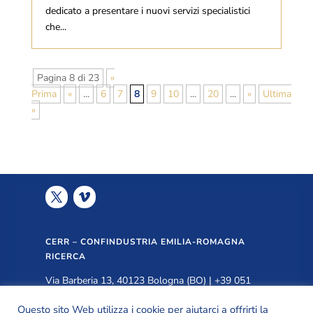
dedicato a presentare i nuovi servizi specialistici
che...
Pagina 8 di 23
«
Prima
«
...
6
7
8
9
10
...
20
...
»
Ultima
»
CERR – CONFINDUSTRIA EMILIA-ROMAGNA
RICERCA
Via Barberia 13, 40123 Bologna (BO) | +39 051
3399940 |
info@cerr.eu
Questo sito Web utilizza i cookie per aiutarci a offrirti la