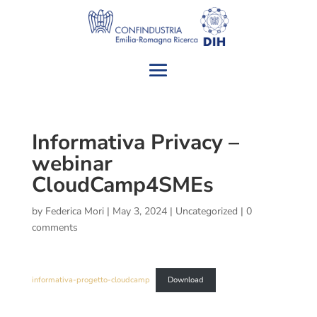
Informativa Privacy –
webinar
CloudCamp4SMEs
by
Federica Mori
|
May 3, 2024
|
Uncategorized
|
0
comments
informativa-progetto-cloudcamp
Download