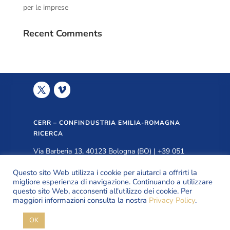
per le imprese
Recent Comments
CERR – CONFINDUSTRIA EMILIA-ROMAGNA
RICERCA
Via Barberia 13, 40123 Bologna (BO) | +39 051
3399940 |
info@cerr.eu
Questo sito Web utilizza i cookie per aiutarci a offrirti la
migliore esperienza di navigazione. Continuando a utilizzare
questo sito Web, acconsenti all'utilizzo dei cookie. Per
PRIVACY POLICY
maggiori informazioni consulta la nostra
Privacy Policy
.
OK
© Copyright CERR 2026 | All Rights Reserved.