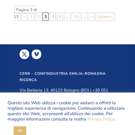
Pagina 3 di
13
«
1
2
3
4
5
...
10
...
»
Ultima »
CERR – CONFINDUSTRIA EMILIA-ROMAGNA
RICERCA
Via Barberia 13, 40123 Bologna (BO) | +39 051
3399940 |
info@cerr.eu
Questo sito Web utilizza i cookie per aiutarci a offrirti la
migliore esperienza di navigazione. Continuando a utilizzare
questo sito Web, acconsenti all'utilizzo dei cookie. Per
PRIVACY POLICY
maggiori informazioni consulta la nostra
Privacy Policy
.
OK
© Copyright CERR 2026 | All Rights Reserved.