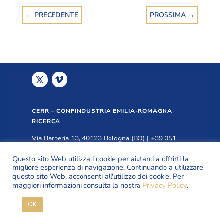
←
PRECEDENTE
PROSSIMA
→
CERR – CONFINDUSTRIA EMILIA-ROMAGNA
RICERCA
Via Barberia 13, 40123 Bologna (BO) | +39 051
3399940 |
info@cerr.eu
Questo sito Web utilizza i cookie per aiutarci a offrirti la
migliore esperienza di navigazione. Continuando a utilizzare
questo sito Web, acconsenti all'utilizzo dei cookie. Per
PRIVACY POLICY
maggiori informazioni consulta la nostra
Privacy Policy
.
OK
© Copyright CERR 2026 | All Rights Reserved.