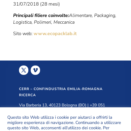
31/07/2018 (28 mesi)
Principali filiere coinvolte:
Alimentare, Packaging,
Logistica, Polimeri, Meccanica
Sito web:
www.ecopacklab.it
CERR – CONFINDUSTRIA EMILIA-ROMAGNA
RICERCA
Via Barberia 13, 40123 Bologna (BO) | +39 051
3399940 |
info@cerr.eu
Questo sito Web utilizza i cookie per aiutarci a offrirti la
migliore esperienza di navigazione. Continuando a utilizzare
questo sito Web, acconsenti all'utilizzo dei cookie. Per
PRIVACY POLICY