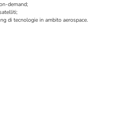
e on-demand;
telliti;
ting di tecnologie in ambito aerospace.