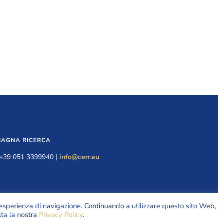
MAGNA RICERCA
| +39 051 3399940 |
info@cerr.eu
re esperienza di navigazione. Continuando a utilizzare questo sito Web,
© Copy
lta la nostra
Privacy Policy
.