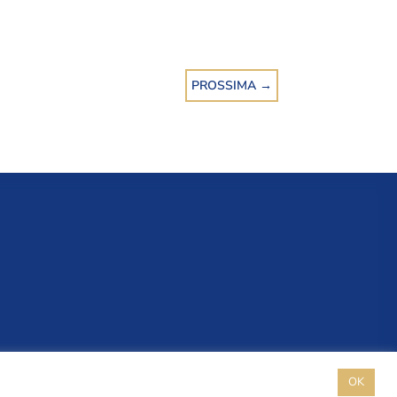
PROSSIMA
→
OK
right CERR 2026 | All Rights Reserved.